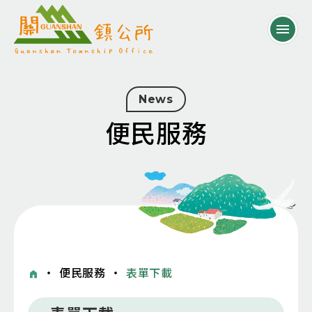
News
便民服務
・
便民服務
・
表單下載