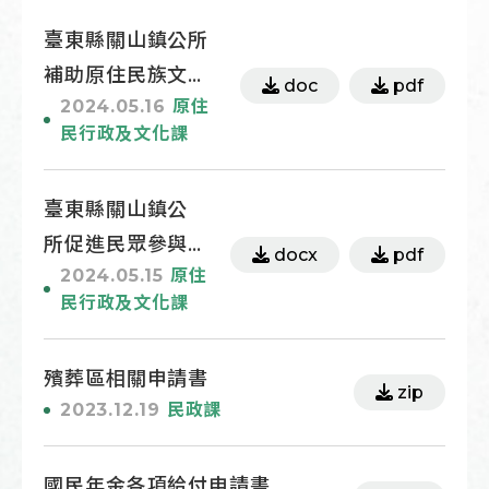
臺東縣關山鎮公所
補助原住民族文化
doc
pdf
2024.05.16
原住
及社教活動補助申
民行政及文化課
請表
臺東縣關山鎮公
所促進民眾參與
docx
pdf
2024.05.15
原住
原住民族語言認
民行政及文化課
證及藝能活動獎
勵要點【申請
殯葬區相關申請書
表】
zip
2023.12.19
民政課
國民年金各項給付申請書