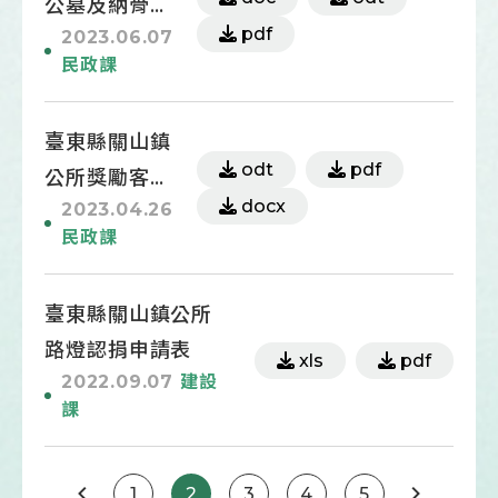
公墓及納骨塔
pdf
2023.06.07
使用申請書
民政課
(含暫放)
臺東縣關山鎮
odt
pdf
公所獎勵客語
docx
2023.04.26
認證合格學生
民政課
獎學金申請表
臺東縣關山鎮公所
路燈認捐申請表
xls
pdf
2022.09.07
建設
課
1
2
3
4
5