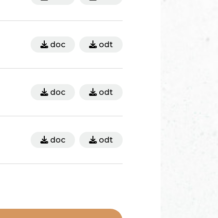
doc
odt
doc
odt
doc
odt