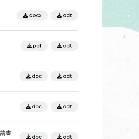
docx
odt
pdf
odt
doc
odt
doc
odt
請書
doc
odt