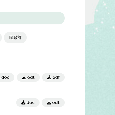
民政課
doc
odt
pdf
doc
odt