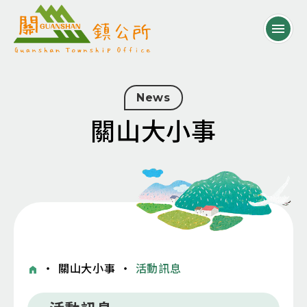
News
關山大小事
・
關山大小事
・
活動訊息