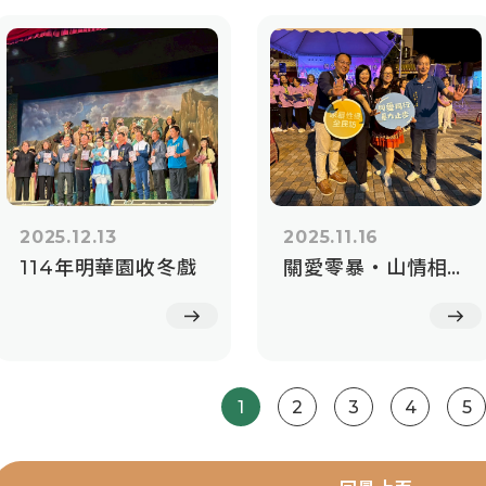
2025.12.13
2025.11.16
114年明華園收冬戲
關愛零暴・山情相伴 高齡友善社區成果展暨防暴踩街活動
1
2
3
4
5