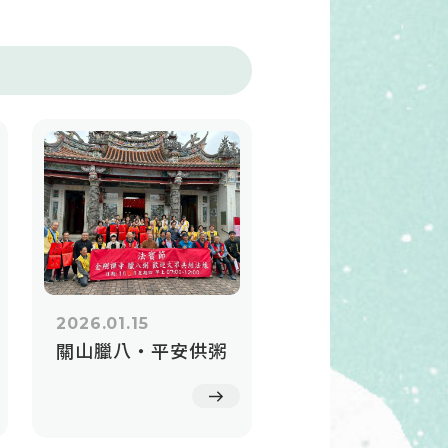
2026.01.15
關山臘八・平安供粥