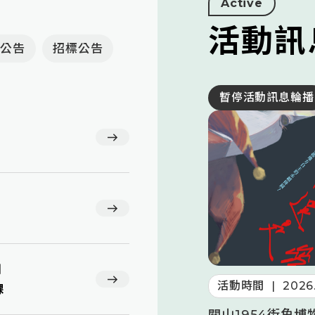
Active
活動訊
公告
招標公告
暫停活動訊息輪播
知
2026.08.06
活動時間
|
2026
課