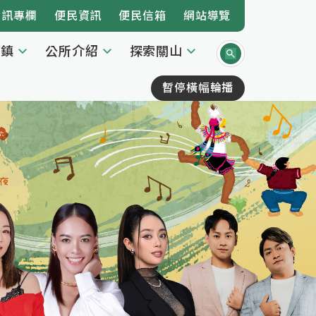
資訊專欄
便民資訊
便民信箱
網站導覽
本鎮
公所介紹
探索關山
暫停橫幅輪播