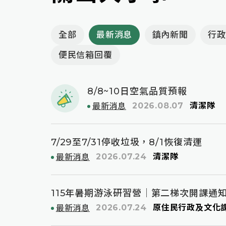
全部
最新消息
鎮內新聞
行政
便民信箱回覆
8/8~10日空氣品質預報
2026.08.07
清潔隊
最新消息
7/29至7/31停收垃圾，8/1恢復清運
2026.07.24
清潔隊
最新消息
115年暑期游泳研習營｜第二梯次開課通
時間
|
2026.08.07
活動時間
|
2026.07.24
原住民行政及文化
最新消息