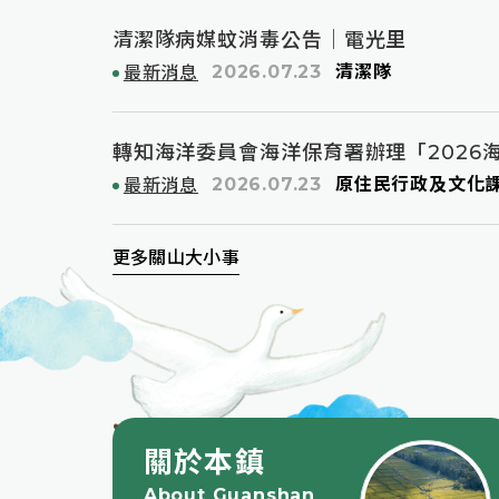
6關山原來不簡單系列活動「巴歌浪·一
行銷推廣發
山」
清潔隊病媒蚊消毒公告｜電光里
2026.07.23
清潔隊
最新消息
2026.07.23
原住民行政及文化
最新消息
更多關山大小事
關於本鎮
About Guanshan