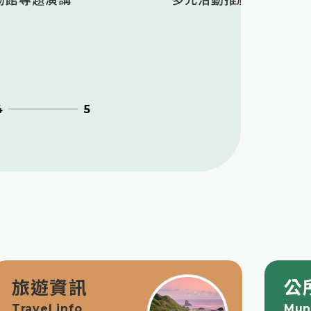
博物館專題演講
多元活動推廣｜我愛爸爸
4
5
旅遊資訊
公
Travel info
Muni