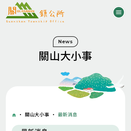
News
關山大小事
・
關山大小事
・
最新消息