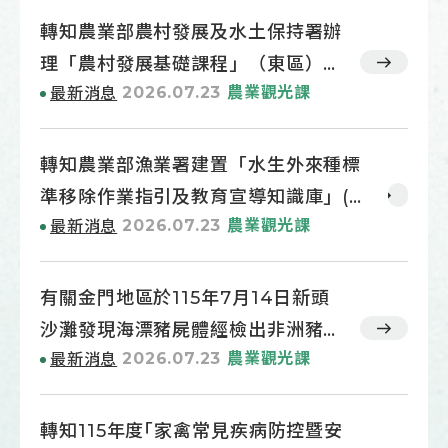
轉知農業部農村發展及水土保持署辦
理「農村發展基礎課程」（東區）簡
2026.07.23
農業觀光課
最新消息
章1份
轉知農業部漁業署建置「水生外來種標
準移除作業指引及教育宣導知識庫」(網
2026.07.23
農業觀光課
最新消息
址
https://fishingalien.toff.org.tw/7)
有關金門地區於115年7月14日新頭
沙灘發現海漂豬屍體經檢出非洲豬瘟
2026.07.23
農業觀光課
最新消息
病毒核酸陽性，為防範疫病入侵我
國，請依說明事項轉知及輔導所轄
（屬）豬隻畜牧場落實各項自衛防疫
轉知115年度｢家禽常見疾病防控暨安