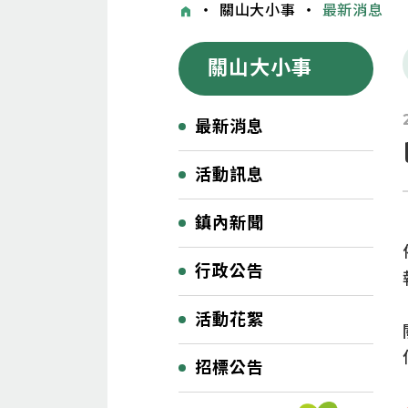
・
關山大小事
・
最新消息
關山大小事
最新消息
活動訊息
鎮內新聞
行政公告
活動花絮
招標公告