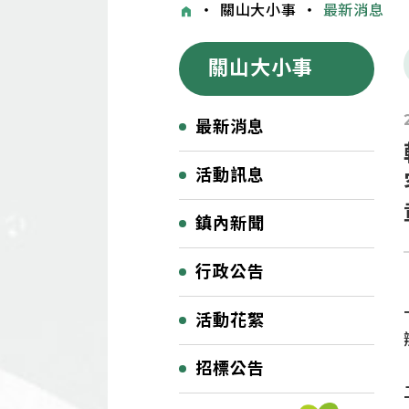
・
關山大小事
・
最新消息
關山大小事
最新消息
活動訊息
鎮內新聞
行政公告
活動花絮
招標公告