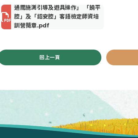
通關施測引導及遊具操作」 「饒平
腔」及「詔安腔」客語檢定師資培
訓營簡章.pdf
pdf形式（279.89KB）
回上一頁