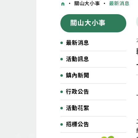
・
關山大小事
・
最新消息
關山大小事
最新消息
活動訊息
鎮內新聞
行政公告
活動花絮
招標公告