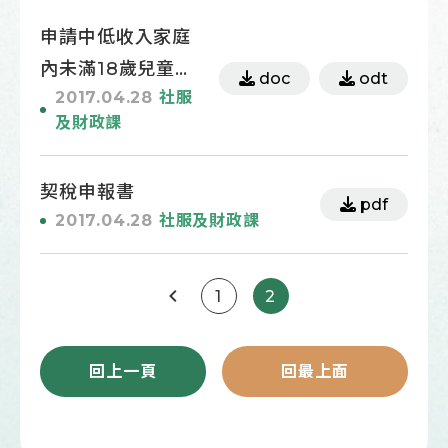
申請中低收入家庭
內未滿18歲兒童及
doc
odt
2017.04.28
社服
少年全民健康保險
及財政課
自付之保險費補助
切結書
契稅申報書
pdf
2017.04.28
社服及財政課
1
2
回上一頁
回最上面