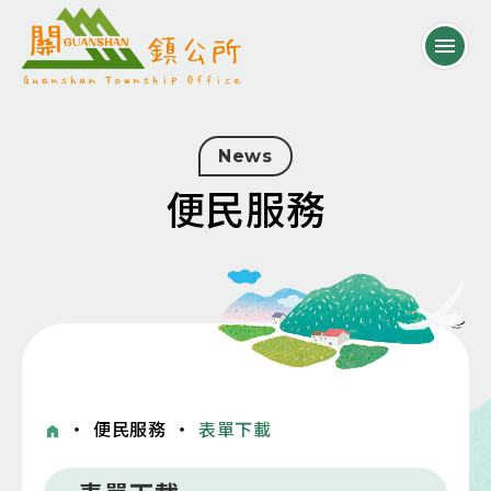
News
便民服務
・
便民服務
・
表單下載